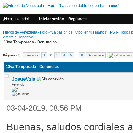
¡Hola, Invitado!
Iniciar sesión
Regístrate
Fiferos de Venezuela - Foro - “La pasión del fútbol en tus manos”
›
PS ► Todos lo
Arbitraje Deportivo
13va Temporada - Denuncias
Páginas (8):
« Anterior
1
2
3
4
5
…
8
Siguiente »
13va Temporada - Denuncias
JosueVzla
Aprendiz
03-04-2019, 08:56 PM
Buenas, saludos cordiales a