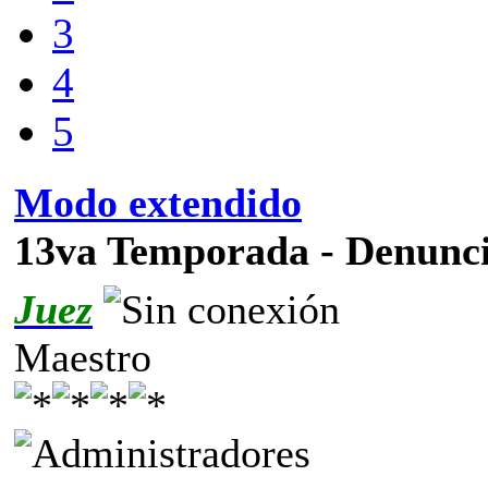
3
4
5
Modo extendido
13va Temporada - Denunc
Juez
Maestro