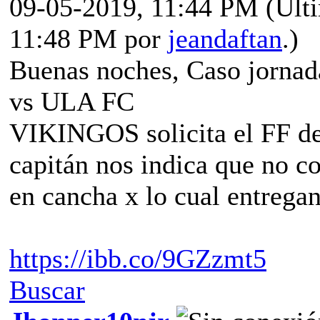
09-05-2019, 11:44 PM
(Últ
11:48 PM por
jeandaftan
.)
Buenas noches, Caso jornad
vs ULA FC
VIKINGOS solicita el FF de
capitán nos indica que no c
en cancha x lo cual entregan
https://ibb.co/9GZzmt5
Buscar