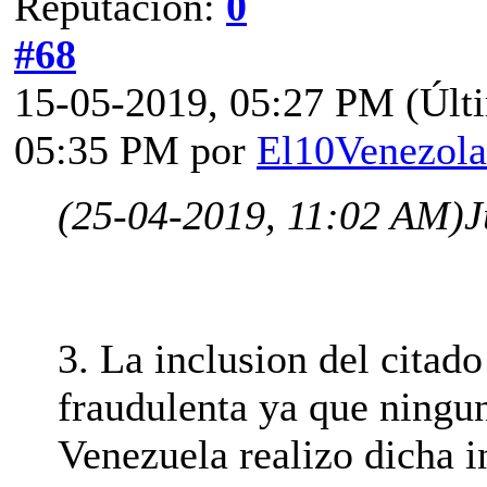
Reputación:
0
#68
15-05-2019, 05:27 PM
(Últ
05:35 PM por
El10Venezol
(25-04-2019, 11:02 AM)
J
3. La inclusion del citad
fraudulenta ya que ningun
Venezuela realizo dicha in