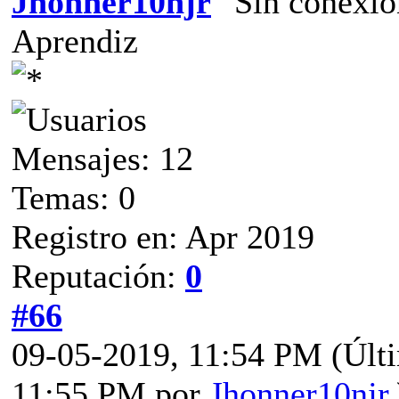
Jhonner10njr
Aprendiz
Mensajes: 12
Temas: 0
Registro en: Apr 2019
Reputación:
0
#66
09-05-2019, 11:54 PM
(Últ
11:55 PM por
Jhonner10njr
.