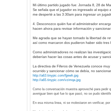
Mi último partido jugado fue: Jornada 8, 28 de Mar
Se señala que el jugador es ingresado al equipo 
me desperté a las 3:30am para ingresar un jugad
4. Desconozco quién fue el administrador encarga
hacen ahora para revisar información y sancionar
Me agrada que se hayan tomado la libertad de rev
así como marcaron dos pudieron haber sido tres l
Como administradores no realizan las investigac
deberían hacer las cosas antes de acusar y sanc
La directiva de Fiferos de Venezuela conoce muy 
ocurrido y sancionar cómo se debía, no sancionar
http://a63.tinypic.com/fjjewh.jpg
http://a65.tinypic.com/vzimqa.jpg
Como la conversación muestra aproveché para pedir qu
averiguar bien qué fue lo que pasó, no se pudo identi
En esa misma linea, ni se molestaron en verificar, po