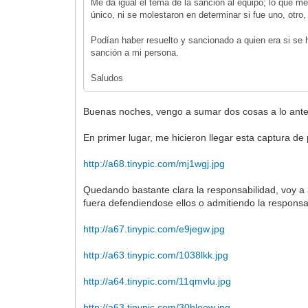
Me da igual el tema de la sanción al equipo; lo que m
único, ni se molestaron en determinar si fue uno, otro, 
Podían haber resuelto y sancionado a quien era si se
sanción a mi persona.
Saludos
Buenas noches, vengo a sumar dos cosas a lo ante
En primer lugar, me hicieron llegar esta captura de 
http://a68.tinypic.com/mj1wgj.jpg
Quedando bastante clara la responsabilidad, voy a 
fuera defendiendose ellos o admitiendo la responsa
http://a67.tinypic.com/e9jegw.jpg
http://a63.tinypic.com/1038lkk.jpg
http://a64.tinypic.com/11qmvlu.jpg
http://a63.tinypic.com/30hloow.jpg