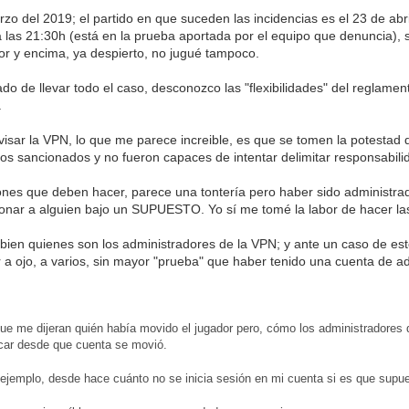
zo del 2019; el partido en que suceden las incidencias es el 23 de abri
a las 21:30h (está en la prueba aportada por el equipo que denuncia),
or y encima, ya despierto, no jugué tampoco.
do de llevar todo el caso, desconozco las "flexibilidades" del reglame
.
isar la VPN, lo que me parece increible, es que se tomen la potestad
os sancionados y no fueron capaces de intentar delimitar responsabil
iones que deben hacer, parece una tontería pero haber sido administr
ionar a alguien bajo un SUPUESTO. Yo sí me tomé la labor de hacer la
bien quienes son los administradores de la VPN; y ante un caso de este
 a ojo, a varios, sin mayor "prueba" que haber tenido una cuenta de ad
e me dijeran quién había movido el jugador pero, cómo los administradores d
ficar desde que cuenta se movió.
r ejemplo, desde hace cuánto no se inicia sesión en mi cuenta si es que supue