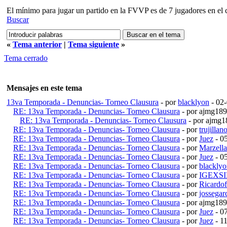
El mínimo para jugar un partido en la FVVP es de 7 jugadores en el
Buscar
«
Tema anterior
|
Tema siguiente
»
Tema cerrado
Mensajes en este tema
13va Temporada - Denuncias- Torneo Clausura
- por
blacklyon
- 02
RE: 13va Temporada - Denuncias- Torneo Clausura
- por ajmg18
RE: 13va Temporada - Denuncias- Torneo Clausura
- por ajmg
RE: 13va Temporada - Denuncias- Torneo Clausura
- por
trujillan
RE: 13va Temporada - Denuncias- Torneo Clausura
- por
Juez
- 0
RE: 13va Temporada - Denuncias- Torneo Clausura
- por
Marzell
RE: 13va Temporada - Denuncias- Torneo Clausura
- por
Juez
- 0
RE: 13va Temporada - Denuncias- Torneo Clausura
- por
blackly
RE: 13va Temporada - Denuncias- Torneo Clausura
- por
IGEXS
RE: 13va Temporada - Denuncias- Torneo Clausura
- por
Ricardof
RE: 13va Temporada - Denuncias- Torneo Clausura
- por
jossegar
RE: 13va Temporada - Denuncias- Torneo Clausura
- por ajmg18
RE: 13va Temporada - Denuncias- Torneo Clausura
- por
Juez
- 0
RE: 13va Temporada - Denuncias- Torneo Clausura
- por
Juez
- 1