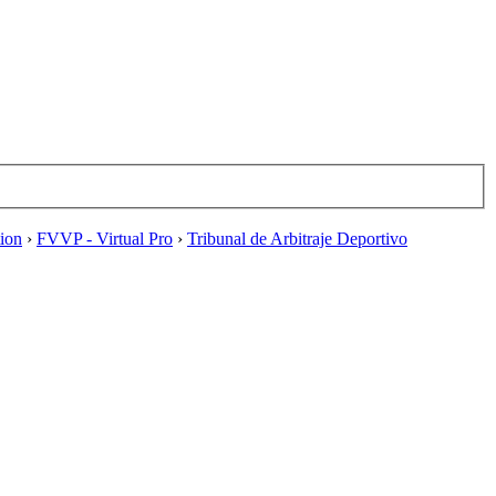
tion
›
FVVP - Virtual Pro
›
Tribunal de Arbitraje Deportivo