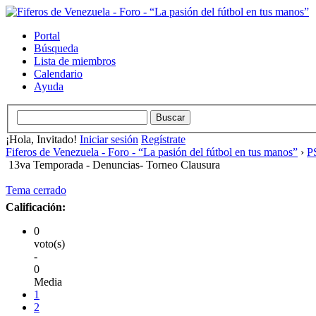
Portal
Búsqueda
Lista de miembros
Calendario
Ayuda
¡Hola, Invitado!
Iniciar sesión
Regístrate
Fiferos de Venezuela - Foro - “La pasión del fútbol en tus manos”
›
PS
13va Temporada - Denuncias- Torneo Clausura
Tema cerrado
Calificación:
0
voto(s)
-
0
Media
1
2