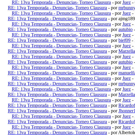
RE: 13va Temporada - Denuncias- Torneo Clausura
- por
Juez
-
RE: 13va Temporada - Denuncias- Torneo Clausura
- por
mrbunn
RE: 13va Temporada - Denuncias- Torneo Clausura
- por
Juez
-
RE: 13va Temporada - Denuncias- Torneo Clausura
- por ajmg18
RE: 13va Temporada - Denuncias- Torneo Clausura
- por
Juez
-
RE: 13va Temporada - Denuncias- Torneo Clausura
- por
autubio
-
RE: 13va Temporada - Denuncias- Torneo Clausura
- por
Juez
-
RE: 13va Temporada - Denuncias- Torneo Clausura
- por
bief09
- 
RE: 13va Temporada - Denuncias- Torneo Clausura
- por
Juez
-
RE: 13va Temporada - Denuncias- Torneo Clausura
- por
Marzell
RE: 13va Temporada - Denuncias- Torneo Clausura
- por
Juez
-
RE: 13va Temporada - Denuncias- Torneo Clausura
- por
autubio
-
RE: 13va Temporada - Denuncias- Torneo Clausura
- por
Juez
-
RE: 13va Temporada - Denuncias- Torneo Clausura
- por
manuelf
RE: 13va Temporada - Denuncias- Torneo Clausura
- por
Juez
-
RE: 13va Temporada - Denuncias- Torneo Clausura
- por
mrbunn
RE: 13va Temporada - Denuncias- Torneo Clausura
- por
Juez
-
RE: 13va Temporada - Denuncias- Torneo Clausura
- por
Marzell
RE: 13va Temporada - Denuncias- Torneo Clausura
- por
Juez
-
RE: 13va Temporada - Denuncias- Torneo Clausura
- por
Ricardof
RE: 13va Temporada - Denuncias- Torneo Clausura
- por
Jhonner
RE: 13va Temporada - Denuncias- Torneo Clausura
- por
Juez
-
RE: 13va Temporada - Denuncias- Torneo Clausura
- por
Ricardof
RE: 13va Temporada - Denuncias- Torneo Clausura
- por
Juez
-
RE: 13va Temporada - Denuncias- Torneo Clausura
- por Alberto