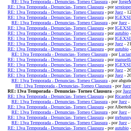
RE: 13va Temporada - Denuncias- Torneo Clausura
- por
Jorge
RE: 13va Temporada - Denuncias- Torneo Clausura
- por
sergiope
RE: 13va Temporada - Denuncias- Torneo Clausura
- por
Juez
- 1
RE: 13va Temporada - Denuncias- Torneo Clausura
- por
IGEXS
RE: 13va Temporada - Denuncias- Torneo Clausura
- por
Juez
-
RE: 13va Temporada - Denuncias- Torneo Clausura
- por
IGEXS
RE: 13va Temporada - Denuncias- Torneo Clausura
- por
autubio
-
RE: 13va Temporada - Denuncias- Torneo Clausura
- por
IGEXS
RE: 13va Temporada - Denuncias- Torneo Clausura
- por
Juez
- 2
RE: 13va Temporada - Denuncias- Torneo Clausura
- por
autubio
-
RE: 13va Temporada - Denuncias- Torneo Clausura
- por
Lucia
RE: 13va Temporada - Denuncias- Torneo Clausura
- por
manuelf
RE: 13va Temporada - Denuncias- Torneo Clausura
- por
IGEXS
RE: 13va Temporada - Denuncias- Torneo Clausura
- por
Juez
- 2
RE: 13va Temporada - Denuncias- Torneo Clausura
- por
Juez
- 2
RE: 13va Temporada - Denuncias- Torneo Clausura
- por abgut
RE: 13va Temporada - Denuncias- Torneo Clausura
- por
Juez
RE: 13va Temporada - Denuncias- Torneo Clausura
- por
Juez
RE: 13va Temporada - Denuncias- Torneo Clausura
- por
Ricardof
RE: 13va Temporada - Denuncias- Torneo Clausura
- por
Juez
-
RE: 13va Temporada - Denuncias- Torneo Clausura
- por Alberto
RE: 13va Temporada - Denuncias- Torneo Clausura
- por
Juez
-
RE: 13va Temporada - Denuncias- Torneo Clausura
- por
mrbunn
RE: 13va Temporada - Denuncias- Torneo Clausura
- por
Juez
-
RE: 13va Temporada - Denuncias- Torneo Clausura
- por
autubio
-