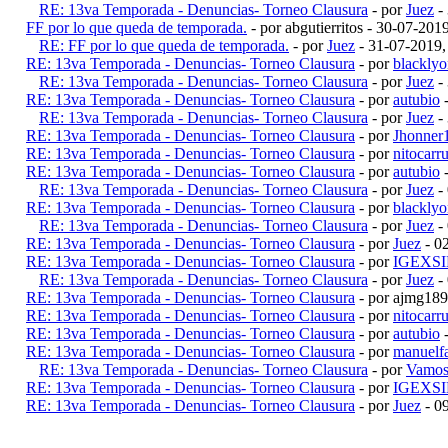
RE: 13va Temporada - Denuncias- Torneo Clausura
- por
Juez
-
FF por lo que queda de temporada.
- por abgutierritos - 30-07-20
RE: FF por lo que queda de temporada.
- por
Juez
- 31-07-2019
RE: 13va Temporada - Denuncias- Torneo Clausura
- por
blackly
RE: 13va Temporada - Denuncias- Torneo Clausura
- por
Juez
-
RE: 13va Temporada - Denuncias- Torneo Clausura
- por
autubio
-
RE: 13va Temporada - Denuncias- Torneo Clausura
- por
Juez
-
RE: 13va Temporada - Denuncias- Torneo Clausura
- por
Jhonner
RE: 13va Temporada - Denuncias- Torneo Clausura
- por
nitocarr
RE: 13va Temporada - Denuncias- Torneo Clausura
- por
autubio
-
RE: 13va Temporada - Denuncias- Torneo Clausura
- por
Juez
-
RE: 13va Temporada - Denuncias- Torneo Clausura
- por
blackly
RE: 13va Temporada - Denuncias- Torneo Clausura
- por
Juez
-
RE: 13va Temporada - Denuncias- Torneo Clausura
- por
Juez
- 0
RE: 13va Temporada - Denuncias- Torneo Clausura
- por
IGEXS
RE: 13va Temporada - Denuncias- Torneo Clausura
- por
Juez
-
RE: 13va Temporada - Denuncias- Torneo Clausura
- por ajmg18
RE: 13va Temporada - Denuncias- Torneo Clausura
- por
nitocarr
RE: 13va Temporada - Denuncias- Torneo Clausura
- por
autubio
-
RE: 13va Temporada - Denuncias- Torneo Clausura
- por
manuelf
RE: 13va Temporada - Denuncias- Torneo Clausura
- por
Vamos
RE: 13va Temporada - Denuncias- Torneo Clausura
- por
IGEXS
RE: 13va Temporada - Denuncias- Torneo Clausura
- por
Juez
- 0