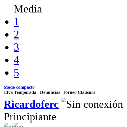
Media
1
2
3
4
5
Modo compacto
13va Temporada - Denuncias- Torneo Clausura
Ricardoferc
Principiante