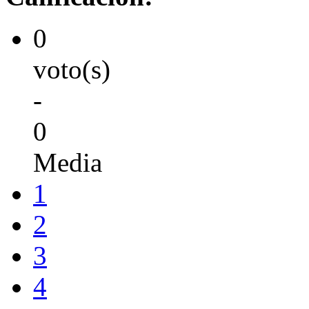
0
voto(s)
-
0
Media
1
2
3
4