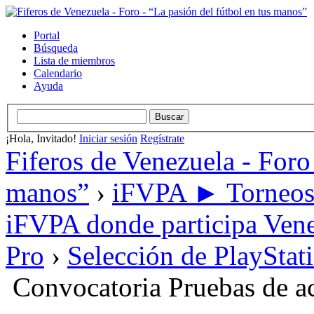
Portal
Búsqueda
Lista de miembros
Calendario
Ayuda
¡Hola, Invitado!
Iniciar sesión
Regístrate
Fiferos de Venezuela - Foro 
manos”
›
iFVPA ► Torneos i
iFVPA donde participa Vene
Pro
›
Selección de PlayStat
Convocatoria Pruebas de