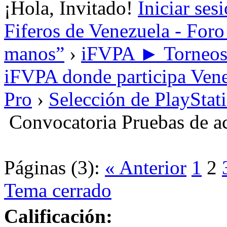
¡Hola, Invitado!
Iniciar ses
Fiferos de Venezuela - Foro 
manos”
›
iFVPA ► Torneos i
iFVPA donde participa Vene
Pro
›
Selección de PlayStat
Convocatoria Pruebas de
Páginas (3):
« Anterior
1
2
Tema cerrado
Calificación: