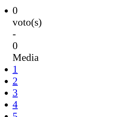
0
voto(s)
-
0
Media
1
2
3
4
5