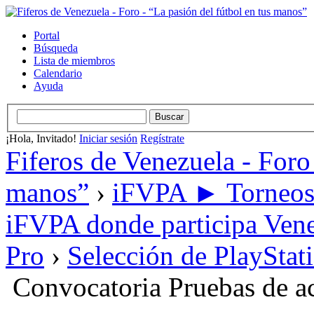
Portal
Búsqueda
Lista de miembros
Calendario
Ayuda
¡Hola, Invitado!
Iniciar sesión
Regístrate
Fiferos de Venezuela - Foro 
manos”
›
iFVPA ► Torneos i
iFVPA donde participa Vene
Pro
›
Selección de PlayStat
Convocatoria Pruebas de