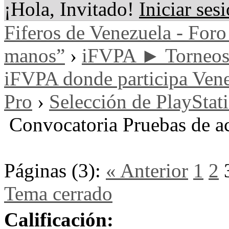
¡Hola, Invitado!
Iniciar ses
Fiferos de Venezuela - Foro 
manos”
›
iFVPA ► Torneos i
iFVPA donde participa Vene
Pro
›
Selección de PlayStat
Convocatoria Pruebas de
Páginas (3):
« Anterior
1
2
Tema cerrado
Calificación: