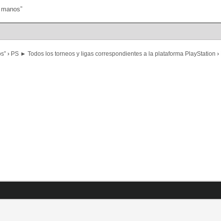
Portal
Búsqueda
os”
›
PS ► Todos los torneos y ligas correspondientes a la plataforma PlayStation
›