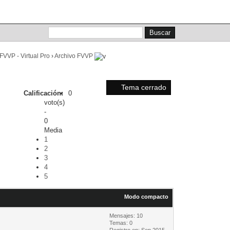
Lista de miembros
Calendario
Ayuda
FVVP - Virtual Pro
›
Archivo FVVP
Tema cerrado
Calificación:
0
voto(s)
-
0
Media
1
2
3
4
5
Modo compacto
Mensajes: 10
Temas: 0
Registro en: Sep 2015