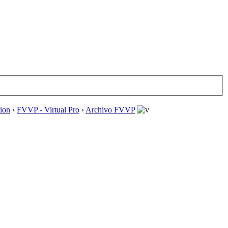
tion
›
FVVP - Virtual Pro
›
Archivo FVVP