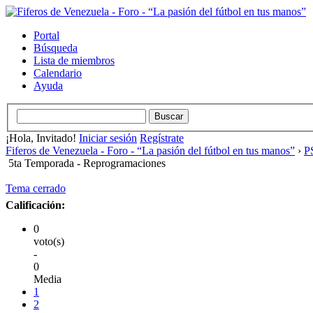
Portal
Búsqueda
Lista de miembros
Calendario
Ayuda
¡Hola, Invitado!
Iniciar sesión
Regístrate
Fiferos de Venezuela - Foro - “La pasión del fútbol en tus manos”
›
PS
5ta Temporada - Reprogramaciones
Tema cerrado
Calificación:
0
voto(s)
-
0
Media
1
2