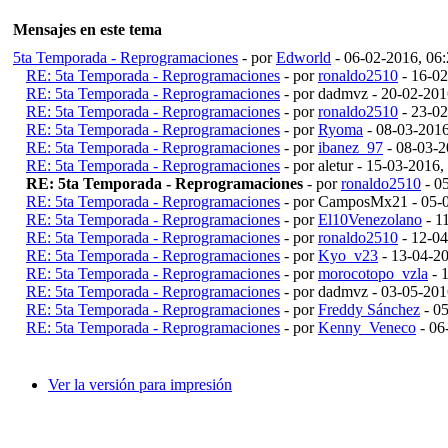
Mensajes en este tema
5ta Temporada - Reprogramaciones
- por
Edworld
- 06-02-2016, 06
RE: 5ta Temporada - Reprogramaciones
- por
ronaldo2510
- 16-0
RE: 5ta Temporada - Reprogramaciones
- por dadmvz - 20-02-20
RE: 5ta Temporada - Reprogramaciones
- por
ronaldo2510
- 23-0
RE: 5ta Temporada - Reprogramaciones
- por
Ryoma
- 08-03-201
RE: 5ta Temporada - Reprogramaciones
- por
ibanez_97
- 08-03-2
RE: 5ta Temporada - Reprogramaciones
- por aletur - 15-03-2016
RE: 5ta Temporada - Reprogramaciones
- por
ronaldo2510
- 0
RE: 5ta Temporada - Reprogramaciones
- por CamposMx21 - 05-
RE: 5ta Temporada - Reprogramaciones
- por
El10Venezolano
- 1
RE: 5ta Temporada - Reprogramaciones
- por
ronaldo2510
- 12-0
RE: 5ta Temporada - Reprogramaciones
- por
Kyo_v23
- 13-04-2
RE: 5ta Temporada - Reprogramaciones
- por
morocotopo_vzla
- 
RE: 5ta Temporada - Reprogramaciones
- por dadmvz - 03-05-20
RE: 5ta Temporada - Reprogramaciones
- por
Freddy Sánchez
- 0
RE: 5ta Temporada - Reprogramaciones
- por
Kenny_Veneco
- 06
Ver la versión para impresión