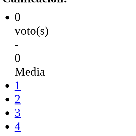
0
voto(s)
-
0
Media
1
2
3
4