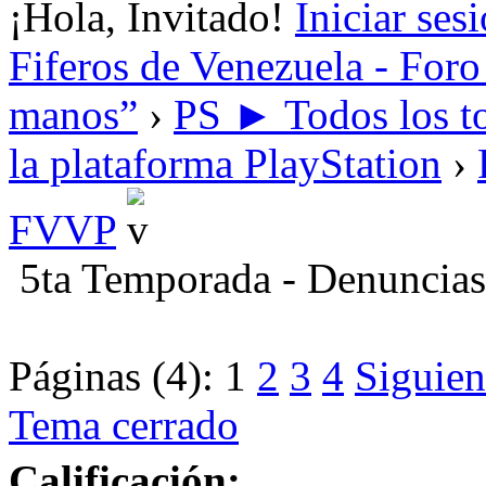
¡Hola, Invitado!
Iniciar ses
Fiferos de Venezuela - Foro 
manos”
›
PS ► Todos los to
la plataforma PlayStation
›
FVVP
5ta Temporada - Denuncias
Páginas (4):
1
2
3
4
Siguien
Tema cerrado
Calificación: