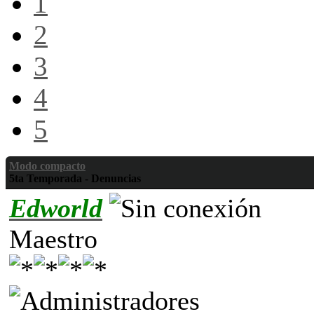
1
2
3
4
5
Modo compacto
5ta Temporada - Denuncias
Edworld
Maestro