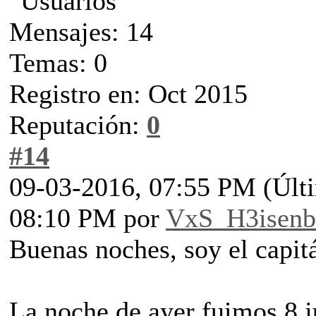
Mensajes: 14
Temas: 0
Registro en: Oct 2015
Reputación:
0
#14
09-03-2016, 07:55 PM
(Últ
08:10 PM por
VxS_H3isenb
Buenas noches, soy el capi
La noche de ayer fuimos 8 j