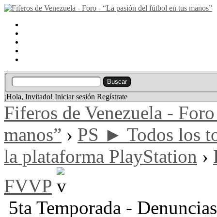
Portal
Búsqueda
Lista de miembros
Calendario
Ayuda
¡Hola, Invitado!
Iniciar sesión
Regístrate
Fiferos de Venezuela - Foro 
manos”
›
PS ► Todos los to
la plataforma PlayStation
›
FVVP
5ta Temporada - Denuncias