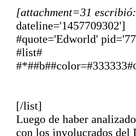
[attachment=31 escribió
dateline='1457709302']
#quote='Edworld' pid='77
#list#
#*##b##color=#333333#
[/list]
Luego de haber analizado
con los involucrados del 