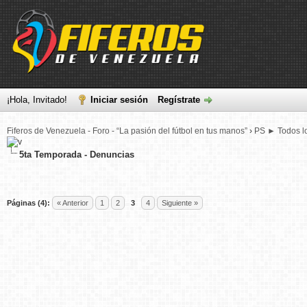
¡Hola, Invitado!
Iniciar sesión
Regístrate
Fiferos de Venezuela - Foro - “La pasión del fútbol en tus manos”
›
PS ► Todos lo
5ta Temporada - Denuncias
Páginas (4):
« Anterior
1
2
3
4
Siguiente »