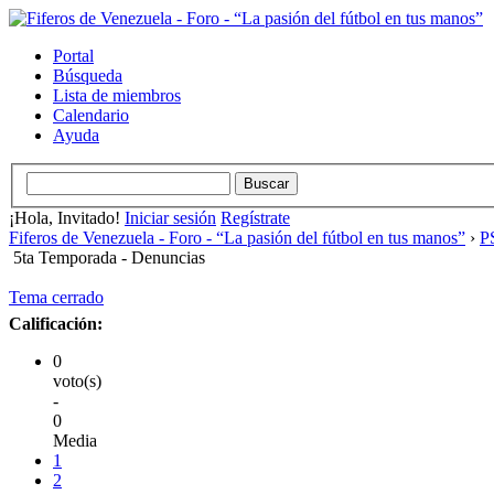
Portal
Búsqueda
Lista de miembros
Calendario
Ayuda
¡Hola, Invitado!
Iniciar sesión
Regístrate
Fiferos de Venezuela - Foro - “La pasión del fútbol en tus manos”
›
PS
5ta Temporada - Denuncias
Tema cerrado
Calificación:
0
voto(s)
-
0
Media
1
2