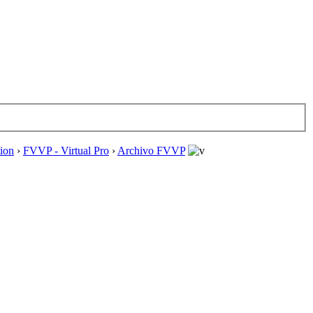
tion
›
FVVP - Virtual Pro
›
Archivo FVVP