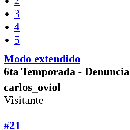
2
3
4
5
Modo extendido
6ta Temporada - Denuncia
carlos_oviol
Visitante
#21