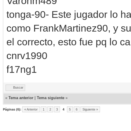
Varonm489
tonga-90- Este jugador lo ha
como FrankMartinez90, y su 
el correcto, esto fue pq lo 
cnrv1990
f17ng1
Buscar
«
Tema anterior
|
Tema siguiente
»
Páginas (6):
« Anterior
1
2
3
4
5
6
Siguiente »