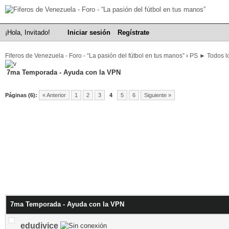
¡Hola, Invitado!
Iniciar sesión
Regístrate
Fiferos de Venezuela - Foro - “La pasión del fútbol en tus manos”
›
PS ► Todos lo
7ma Temporada - Ayuda con la VPN
Páginas (6):
« Anterior
1
2
3
4
5
6
Siguiente »
7ma Temporada - Ayuda con la VPN
edudivice