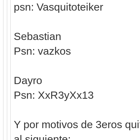
psn: Vasquitoteiker
Sebastian
Psn: vazkos
Dayro
Psn: XxR3yXx13
Y por motivos de 3eros qu
al siguiente: