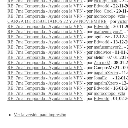
RE: 7ma Temporada - Ayuda con la VPN
- por
victorguanare
- 22
RE: 7ma Temporada - Ayuda con la VPN
- por
Edworld
- 22-11-2
RE: 7ma Temporada - Ayuda con la VPN
- por
Neo_Cool
- 29-11
RE: 7ma Temporada - Ayuda con la VPN
- por
morocotopo_vzla
-
CARGA DE RESULTADOS 22 Y 29 NOVIEMBRE
- por
victo
RE: 7ma Temporada - Ayuda con la VPN
- por
Edworld
- 30-11-2
RE: 7ma Temporada - Ayuda con la VPN
- por
mafuenmayor21
- 
RE: 7ma Temporada - Ayuda con la VPN
- por aguilarsc - 12-12
RE: 7ma Temporada - Ayuda con la VPN
- por
Edworld
- 13-12-2
RE: 7ma Temporada - Ayuda con la VPN
- por
mafuenmayor21
- 
RE: 7ma Temporada - Ayuda con la VPN
- por
edudivice
- 01-01-
RE: 7ma Temporada - Ayuda con la VPN
- por aletur - 07-01-20
RE: 7ma Temporada - Ayuda con la VPN
- por
Zarcm02
- 08-01-
RE: 7ma Temporada - Ayuda con la VPN
- por CamposMx21 - 09
RE: 7ma Temporada - Ayuda con la VPN
- por
napalmXzero
- 11
RE: 7ma Temporada - Ayuda con la VPN
- por
JonaEz__
- 12-01-
RE: 7ma Temporada - Ayuda con la VPN
- por
napalmXzero
- 13
RE: 7ma Temporada - Ayuda con la VPN
- por
Edworld
- 16-01-2
RE: 7ma Temporada - Ayuda con la VPN
- por
morocotopo_vzla
-
RE: 7ma Temporada - Ayuda con la VPN
- por
Edworld
- 01-02-2
Ver la versión para impresión