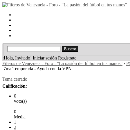
Portal
Búsqueda
Lista de miembros
Calendario
Ayuda
¡Hola, Invitado!
Iniciar sesión
Regístrate
Fiferos de Venezuela - Foro - “La pasión del fútbol en tus manos”
›
PS
7ma Temporada - Ayuda con la VPN
Tema cerrado
Calificación:
0
voto(s)
-
0
Media
1
2