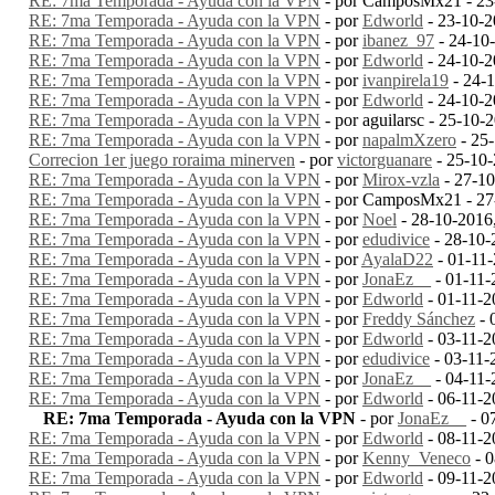
RE: 7ma Temporada - Ayuda con la VPN
- por CamposMx21 - 23
RE: 7ma Temporada - Ayuda con la VPN
- por
Edworld
- 23-10-2
RE: 7ma Temporada - Ayuda con la VPN
- por
ibanez_97
- 24-10
RE: 7ma Temporada - Ayuda con la VPN
- por
Edworld
- 24-10-
RE: 7ma Temporada - Ayuda con la VPN
- por
ivanpirela19
- 24-
RE: 7ma Temporada - Ayuda con la VPN
- por
Edworld
- 24-10-2
RE: 7ma Temporada - Ayuda con la VPN
- por aguilarsc - 25-10
RE: 7ma Temporada - Ayuda con la VPN
- por
napalmXzero
- 25
Correcion 1er juego roraima minerven
- por
victorguanare
- 25-10
RE: 7ma Temporada - Ayuda con la VPN
- por
Mirox-vzla
- 27-1
RE: 7ma Temporada - Ayuda con la VPN
- por CamposMx21 - 27
RE: 7ma Temporada - Ayuda con la VPN
- por
Noel
- 28-10-2016
RE: 7ma Temporada - Ayuda con la VPN
- por
edudivice
- 28-10-
RE: 7ma Temporada - Ayuda con la VPN
- por
AyalaD22
- 01-11
RE: 7ma Temporada - Ayuda con la VPN
- por
JonaEz__
- 01-11-
RE: 7ma Temporada - Ayuda con la VPN
- por
Edworld
- 01-11-2
RE: 7ma Temporada - Ayuda con la VPN
- por
Freddy Sánchez
- 
RE: 7ma Temporada - Ayuda con la VPN
- por
Edworld
- 03-11-
RE: 7ma Temporada - Ayuda con la VPN
- por
edudivice
- 03-11-
RE: 7ma Temporada - Ayuda con la VPN
- por
JonaEz__
- 04-11-
RE: 7ma Temporada - Ayuda con la VPN
- por
Edworld
- 06-11-
RE: 7ma Temporada - Ayuda con la VPN
- por
JonaEz__
- 0
RE: 7ma Temporada - Ayuda con la VPN
- por
Edworld
- 08-11-
RE: 7ma Temporada - Ayuda con la VPN
- por
Kenny_Veneco
- 0
RE: 7ma Temporada - Ayuda con la VPN
- por
Edworld
- 09-11-2