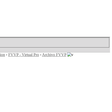
tion
›
FVVP - Virtual Pro
›
Archivo FVVP