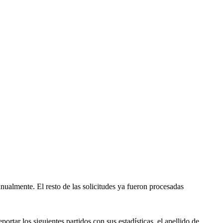
ualmente. El resto de las solicitudes ya fueron procesadas
rtar los siguientes partidos con sus estadísticas, el apellido de