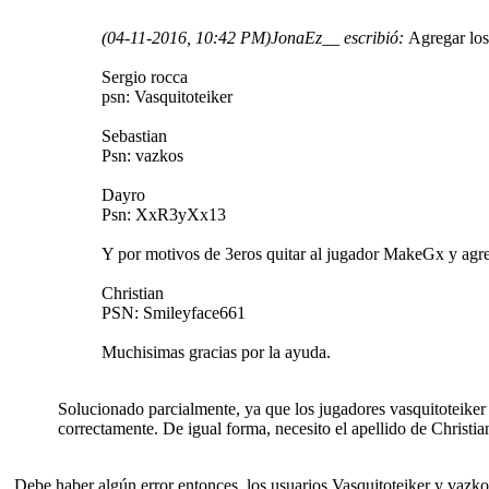
(04-11-2016, 10:42 PM)
JonaEz__ escribió:
Agregar los
Sergio rocca
psn: Vasquitoteiker
Sebastian
Psn: vazkos
Dayro
Psn: XxR3yXx13
Y por motivos de 3eros quitar al jugador MakeGx y agreg
Christian
PSN: Smileyface661
Muchisimas gracias por la ayuda.
Solucionado parcialmente, ya que los jugadores vasquitoteiker
correctamente. De igual forma, necesito el apellido de Christia
Debe haber algún error entonces, los usuarios Vasquitoteiker y vazkos 