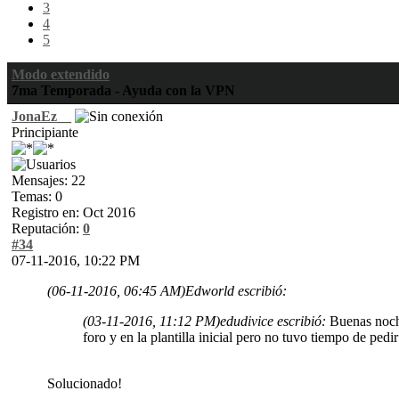
3
4
5
Modo extendido
7ma Temporada - Ayuda con la VPN
JonaEz__
Principiante
Mensajes: 22
Temas: 0
Registro en: Oct 2016
Reputación:
0
#34
07-11-2016, 10:22 PM
(06-11-2016, 06:45 AM)
Edworld escribió:
(03-11-2016, 11:12 PM)
edudivice escribió:
Buenas noche
foro y en la plantilla inicial pero no tuvo tiempo de pedi
Solucionado!