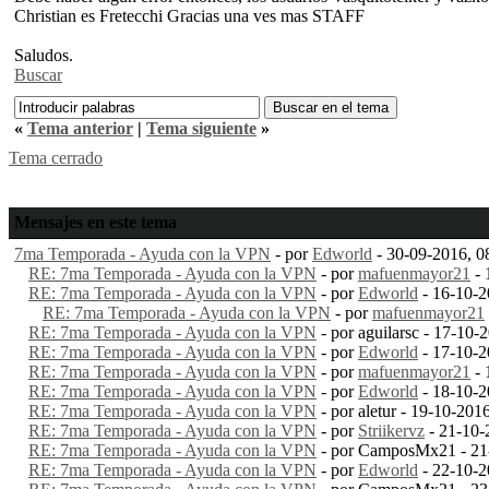
Christian es Fretecchi Gracias una ves mas STAFF
Saludos.
Buscar
«
Tema anterior
|
Tema siguiente
»
Tema cerrado
Mensajes en este tema
7ma Temporada - Ayuda con la VPN
- por
Edworld
- 30-09-2016, 
RE: 7ma Temporada - Ayuda con la VPN
- por
mafuenmayor21
- 
RE: 7ma Temporada - Ayuda con la VPN
- por
Edworld
- 16-10-2
RE: 7ma Temporada - Ayuda con la VPN
- por
mafuenmayor21
RE: 7ma Temporada - Ayuda con la VPN
- por aguilarsc - 17-10
RE: 7ma Temporada - Ayuda con la VPN
- por
Edworld
- 17-10-2
RE: 7ma Temporada - Ayuda con la VPN
- por
mafuenmayor21
- 
RE: 7ma Temporada - Ayuda con la VPN
- por
Edworld
- 18-10-
RE: 7ma Temporada - Ayuda con la VPN
- por aletur - 19-10-20
RE: 7ma Temporada - Ayuda con la VPN
- por
Striikervz
- 21-10-
RE: 7ma Temporada - Ayuda con la VPN
- por CamposMx21 - 21
RE: 7ma Temporada - Ayuda con la VPN
- por
Edworld
- 22-10-