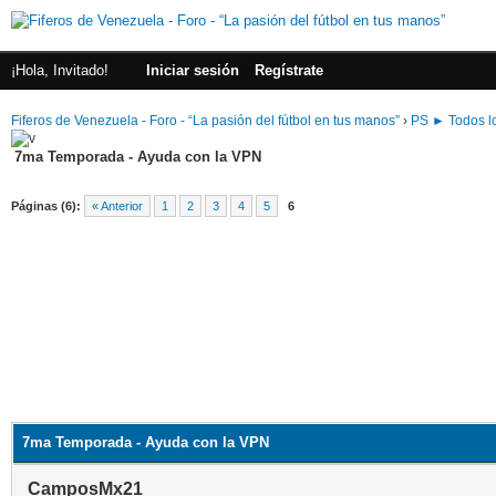
¡Hola, Invitado!
Iniciar sesión
Regístrate
Fiferos de Venezuela - Foro - “La pasión del fútbol en tus manos”
›
PS ► Todos lo
7ma Temporada - Ayuda con la VPN
Páginas (6):
« Anterior
1
2
3
4
5
6
7ma Temporada - Ayuda con la VPN
CamposMx21