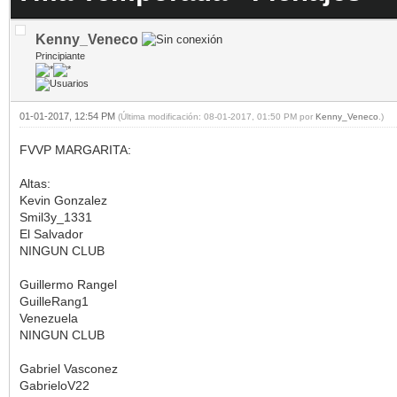
Kenny_Veneco
Principiante
01-01-2017, 12:54 PM
(Última modificación: 08-01-2017, 01:50 PM por
Kenny_Veneco
.)
FVVP MARGARITA:
Altas:
Kevin Gonzalez
Smil3y_1331
El Salvador
NINGUN CLUB
Guillermo Rangel
GuilleRang1
Venezuela
NINGUN CLUB
Gabriel Vasconez
GabrieloV22