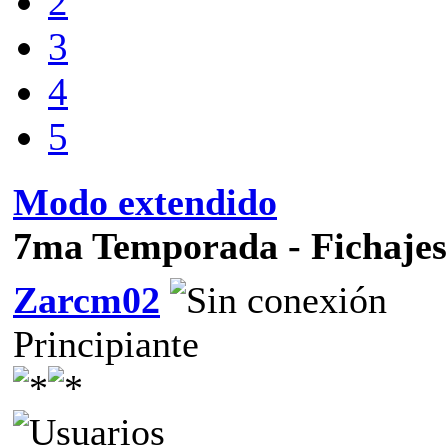
2
3
4
5
Modo extendido
7ma Temporada - Fichajes
Zarcm02
Principiante