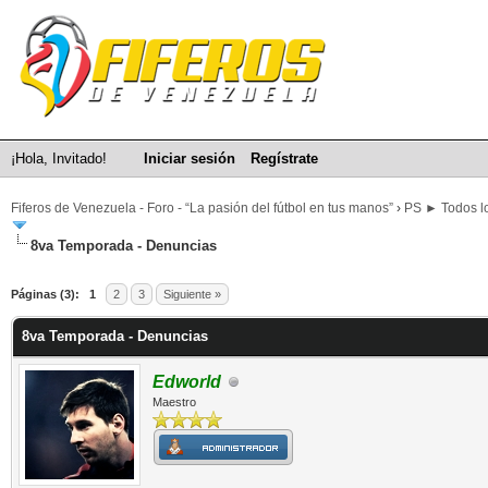
¡Hola, Invitado!
Iniciar sesión
Regístrate
Fiferos de Venezuela - Foro - “La pasión del fútbol en tus manos”
›
PS ► Todos lo
8va Temporada - Denuncias
Páginas (3):
1
2
3
Siguiente »
8va Temporada - Denuncias
Edworld
Maestro