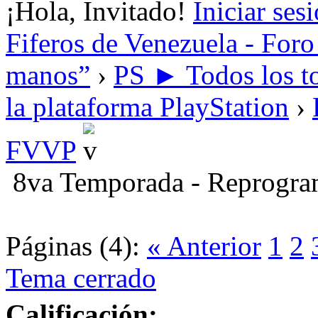
¡Hola, Invitado!
Iniciar ses
Fiferos de Venezuela - Foro 
manos”
›
PS ► Todos los to
la plataforma PlayStation
›
FVVP
8va Temporada - Reprogra
Páginas (4):
« Anterior
1
2
Tema cerrado
Calificación: