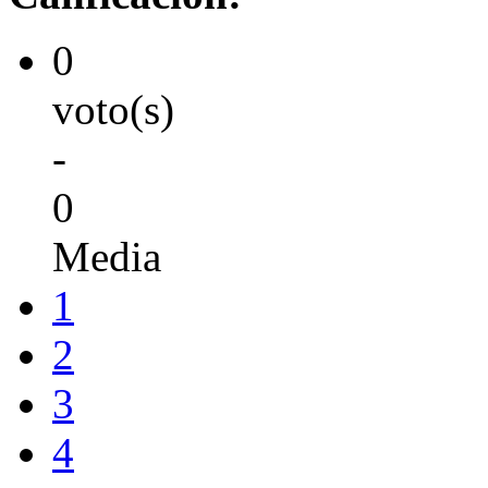
0
voto(s)
-
0
Media
1
2
3
4