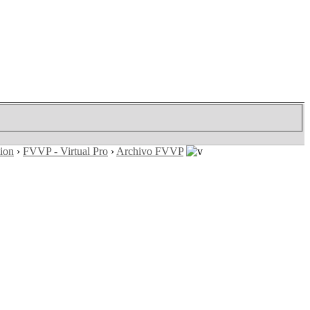
tion
›
FVVP - Virtual Pro
›
Archivo FVVP