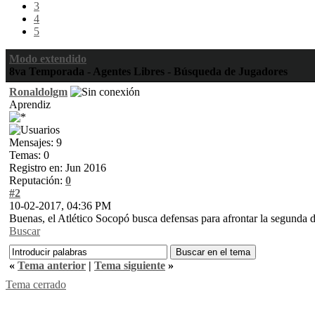
3
4
5
Modo extendido
8va Temporada - Agentes Libres - Búsqueda de Jugadores
Ronaldolgm
Aprendiz
Mensajes: 9
Temas: 0
Registro en: Jun 2016
Reputación:
0
#2
10-02-2017, 04:36 PM
Buenas, el Atlético Socopó busca defensas para afrontar la segunda 
Buscar
«
Tema anterior
|
Tema siguiente
»
Tema cerrado