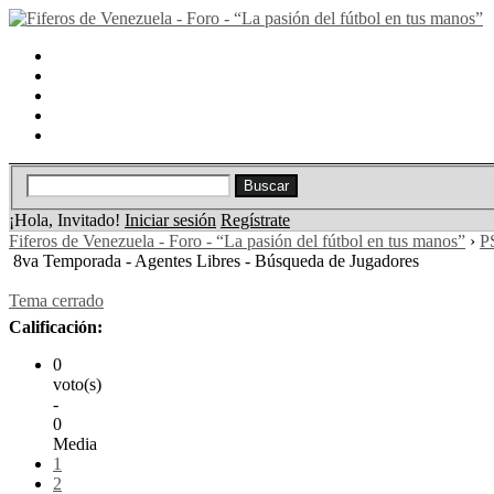
Portal
Búsqueda
Lista de miembros
Calendario
Ayuda
¡Hola, Invitado!
Iniciar sesión
Regístrate
Fiferos de Venezuela - Foro - “La pasión del fútbol en tus manos”
›
PS
8va Temporada - Agentes Libres - Búsqueda de Jugadores
Tema cerrado
Calificación:
0
voto(s)
-
0
Media
1
2