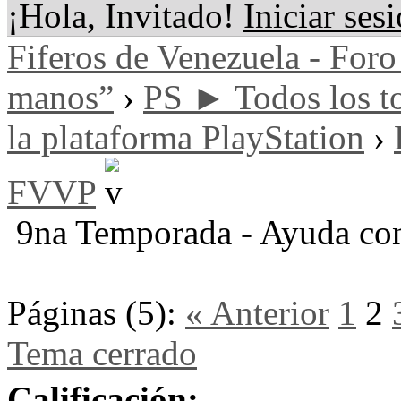
¡Hola, Invitado!
Iniciar ses
Fiferos de Venezuela - Foro 
manos”
›
PS ► Todos los to
la plataforma PlayStation
›
FVVP
9na Temporada - Ayuda co
Páginas (5):
« Anterior
1
2
Tema cerrado
Calificación: