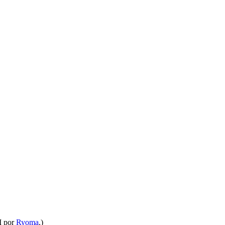
M por
Ryoma
.)