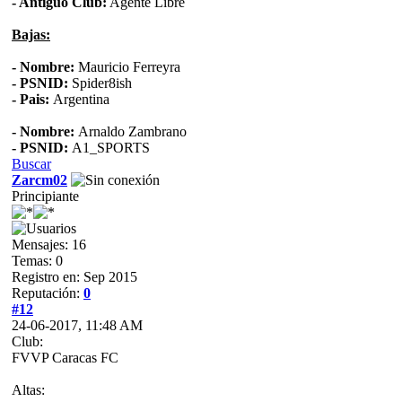
- Antiguo Club:
Agente Libre
Bajas:
- Nombre:
Mauricio Ferreyra
- PSNID:
Spider8ish
- Pais:
Argentina
- Nombre:
Arnaldo Zambrano
- PSNID:
A1_SPORTS
Buscar
Zarcm02
Principiante
Mensajes: 16
Temas: 0
Registro en: Sep 2015
Reputación:
0
#12
24-06-2017, 11:48 AM
Club:
FVVP Caracas FC
Altas: