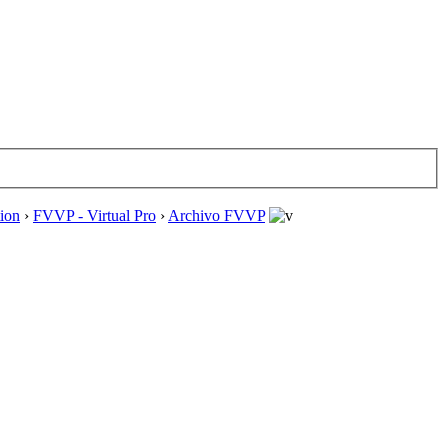
tion
›
FVVP - Virtual Pro
›
Archivo FVVP