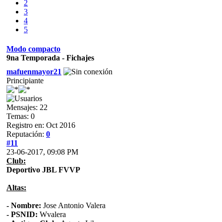
2
3
4
5
Modo compacto
9na Temporada - Fichajes
mafuenmayor21
Principiante
Mensajes: 22
Temas: 0
Registro en: Oct 2016
Reputación:
0
#11
23-06-2017, 09:08 PM
Club:
Deportivo JBL FVVP
Altas:
- Nombre:
Jose Antonio Valera
- PSNID:
Wvalera