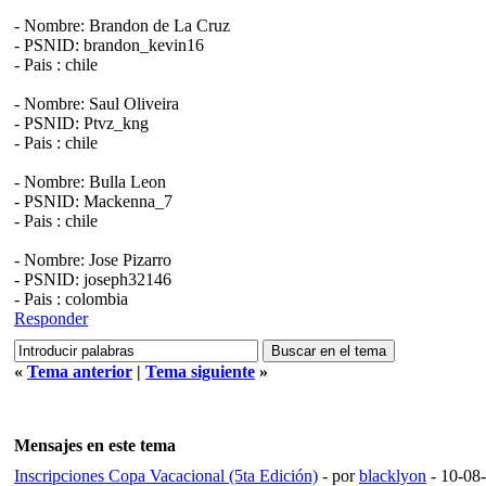
- Nombre: Brandon de La Cruz
- PSNID: brandon_kevin16
- Pais : chile
- Nombre: Saul Oliveira
- PSNID: Ptvz_kng
- Pais : chile
- Nombre: Bulla Leon
- PSNID: Mackenna_7
- Pais : chile
- Nombre: Jose Pizarro
- PSNID: joseph32146
- Pais : colombia
Responder
«
Tema anterior
|
Tema siguiente
»
Mensajes en este tema
Inscripciones Copa Vacacional (5ta Edición)
- por
blacklyon
- 10-08