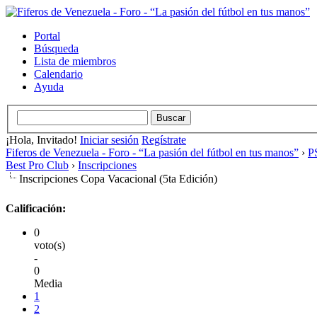
Portal
Búsqueda
Lista de miembros
Calendario
Ayuda
¡Hola, Invitado!
Iniciar sesión
Regístrate
Fiferos de Venezuela - Foro - “La pasión del fútbol en tus manos”
›
PS
Best Pro Club
›
Inscripciones
Inscripciones Copa Vacacional (5ta Edición)
Calificación:
0
voto(s)
-
0
Media
1
2