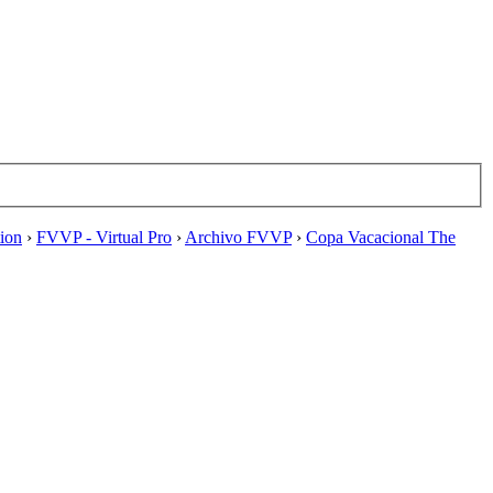
tion
›
FVVP - Virtual Pro
›
Archivo FVVP
›
Copa Vacacional The