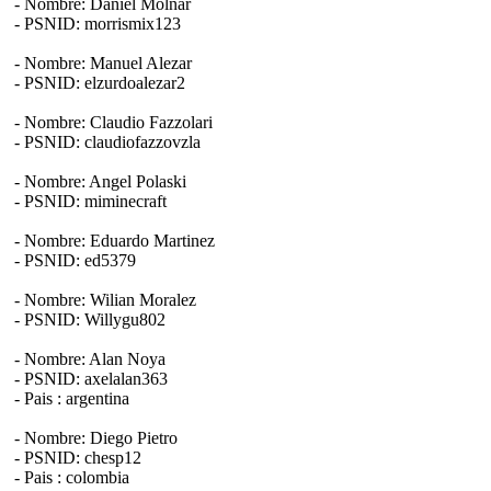
- Nombre: Daniel Molnar
- PSNID: morrismix123
- Nombre: Manuel Alezar
- PSNID: elzurdoalezar2
- Nombre: Claudio Fazzolari
- PSNID: claudiofazzovzla
- Nombre: Angel Polaski
- PSNID: miminecraft
- Nombre: Eduardo Martinez
- PSNID: ed5379
- Nombre: Wilian Moralez
- PSNID: Willygu802
- Nombre: Alan Noya
- PSNID: axelalan363
- Pais : argentina
- Nombre: Diego Pietro
- PSNID: chesp12
- Pais : colombia