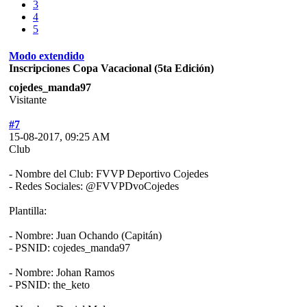
3
4
5
Modo extendido
Inscripciones Copa Vacacional (5ta Edición)
cojedes_manda97
Visitante
#7
15-08-2017, 09:25 AM
Club
- Nombre del Club: FVVP Deportivo Cojedes
- Redes Sociales: @FVVPDvoCojedes
Plantilla:
- Nombre: Juan Ochando (Capitán)
- PSNID: cojedes_manda97
- Nombre: Johan Ramos
- PSNID: the_keto