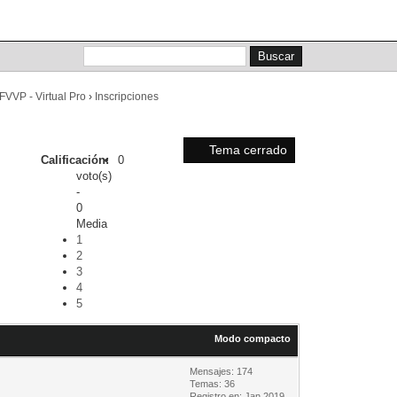
Lista de miembros
Calendario
Ayuda
FVVP - Virtual Pro
›
Inscripciones
Tema cerrado
Calificación:
0
voto(s)
-
0
Media
1
2
3
4
5
Modo compacto
Mensajes: 174
Temas: 36
Registro en: Jan 2019