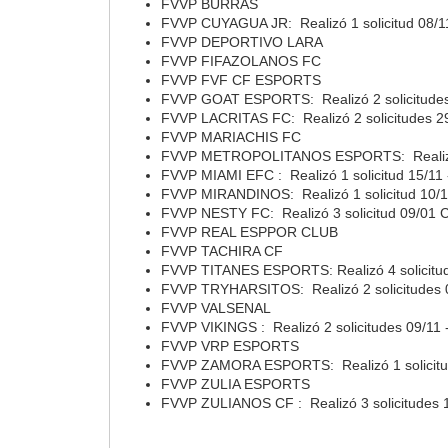
FVVP BURRAS
FVVP CUYAGUA JR: Realizó 1 solicitud 08/11 -
FVVP DEPORTIVO LARA
FVVP FIFAZOLANOS FC
FVVP FVF CF ESPORTS
FVVP GOAT ESPORTS: Realizó 2 solicitudes 10/
FVVP LACRITAS FC: Realizó 2 solicitudes 2
FVVP MARIACHIS FC
FVVP METROPOLITANOS ESPORTS: Realizó 1 s
FVVP MIAMI EFC : Realizó 1 solicitud 15/11 - 
FVVP MIRANDINOS: Realizó 1 solicitud 10/11
FVVP NESTY FC: Realizó 3 solicitud 09/01 
FVVP REAL ESPPOR CLUB
FVVP TACHIRA CF
FVVP TITANES ESPORTS: Realizó 4 solicitude
FVVP TRYHARSITOS: Realizó 2 solicitudes 09
FVVP VALSENAL
FVVP VIKINGS : Realizó 2 solicitudes 09/11 - 
FVVP VRP ESPORTS
FVVP ZAMORA ESPORTS: Realizó 1 solicitud 09
FVVP ZULIA ESPORTS
FVVP ZULIANOS CF : Realizó 3 solicitudes 