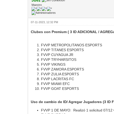
Juez
Maestro
07-11-2023, 12:32 PM
Clubes con Premium ( 3 ID ADICIONAL / AGR
FVVP METROPOLITANOS ESPORTS
FVVP TITANES ESPORTS
FVVP CUYAGUA JR
FVVP TRYHARSITOS
FVVP VIKINGS
FVVP ZAMORA ESPORTS
FVVP ZULIA ESPORTS
FVVP LACRITAS FC
FVVP MIAMI EFC
FVVP GOAT ESPORTS
Uso de cambio de ID/ Agregar Jugadores (3 I
FVVP 1 DE MAYO: Realizó 1 solicitud 07/12