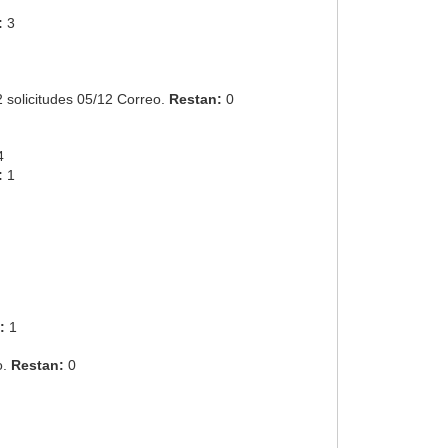
:
3
2 solicitudes 05/12 Correo.
Restan:
0
4
:
1
:
1
o.
Restan:
0