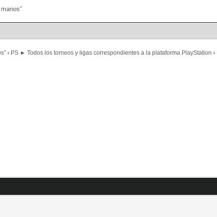
Portal
Búsqueda
os”
›
PS ► Todos los torneos y ligas correspondientes a la plataforma PlayStation
›