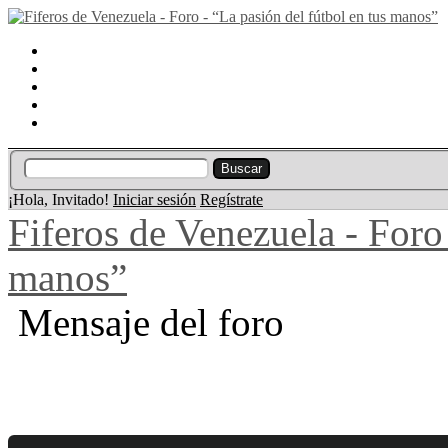
Portal
Búsqueda
Lista de miembros
Calendario
Ayuda
¡Hola, Invitado!
Iniciar sesión
Regístrate
Fiferos de Venezuela - Foro 
manos”
Mensaje del foro