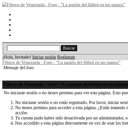
Portal
Búsqueda
Lista de miembros
Calendario
Ayuda
¡Hola, Invitado!
Iniciar sesión
Regístrate
Fiferos de Venezuela - Foro - “La pasión del fútbol en tus manos”
Mensaje del foro
Fiferos de Venezuela - Foro - “La pasión del fútbol en tus mano
No iniciaste sesión o no tienes permiso para ver esta página. Esto pue
No iniciaste sesión o no estás registrado. Por favor, iniciar ses
No tienes permiso para acceder a esta página. ¿Estás tratando de
acción.
Tu cuenta pudo haber sido desactivada por un administrador, o
Has accedido a esta página directamente en vez de usar los fo