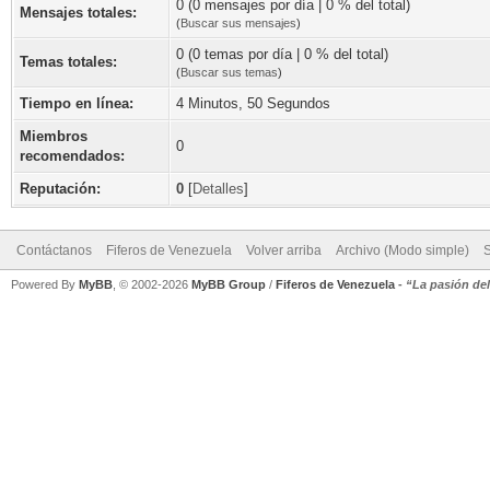
0 (0 mensajes por día | 0 % del total)
Mensajes totales:
(
Buscar sus mensajes
)
0 (0 temas por día | 0 % del total)
Temas totales:
(
Buscar sus temas
)
Tiempo en línea:
4 Minutos, 50 Segundos
Miembros
0
recomendados:
Reputación:
0
[
Detalles
]
Contáctanos
Fiferos de Venezuela
Volver arriba
Archivo (Modo simple)
Powered By
MyBB
, © 2002-2026
MyBB Group
/
Fiferos de Venezuela
-
“La pasión de