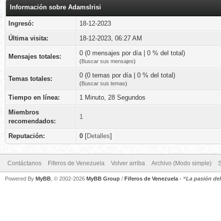
Información sobre AdamsIrisi
Ingresó:
18-12-2023
Última visita:
18-12-2023, 06:27 AM
0 (0 mensajes por día | 0 % del total)
Mensajes totales:
(
Buscar sus mensajes
)
0 (0 temas por día | 0 % del total)
Temas totales:
(
Buscar sus temas
)
Tiempo en línea:
1 Minuto, 28 Segundos
Miembros
1
recomendados:
Reputación:
0
[
Detalles
]
Contáctanos
Fiferos de Venezuela
Volver arriba
Archivo (Modo simple)
Powered By
MyBB
, © 2002-2026
MyBB Group
/
Fiferos de Venezuela
-
“La pasión de