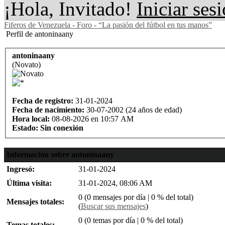
¡Hola, Invitado!
Iniciar ses
Fiferos de Venezuela - Foro - “La pasión del fútbol en tus manos”
Perfil de antoninaany
antoninaany
(Novato)
Fecha de registro:
31-01-2024
Fecha de nacimiento:
30-07-2002 (24 años de edad)
Hora local:
08-08-2026 en 10:57 AM
Estado:
Sin conexión
Información sobre antoninaany
Ingresó:
31-01-2024
Última visita:
31-01-2024, 08:06 AM
0 (0 mensajes por día | 0 % del total)
Mensajes totales:
(
Buscar sus mensajes
)
0 (0 temas por día | 0 % del total)
Temas totales: