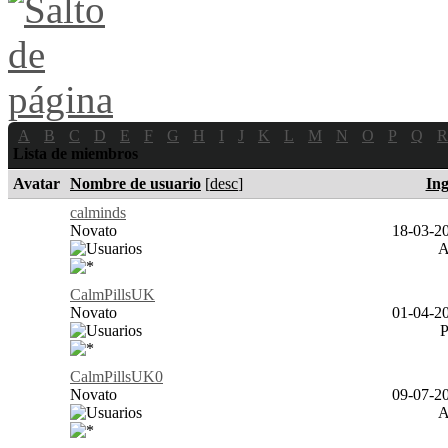
A
B
C
D
E
F
G
H
I
J
K
L
M
N
O
P
Q
R
Lista de miembros
Avatar
Nombre de usuario
[
desc
]
Ing
calminds
Novato
18-03-20
CalmPillsUK
Novato
01-04-20
CalmPillsUK0
Novato
09-07-20