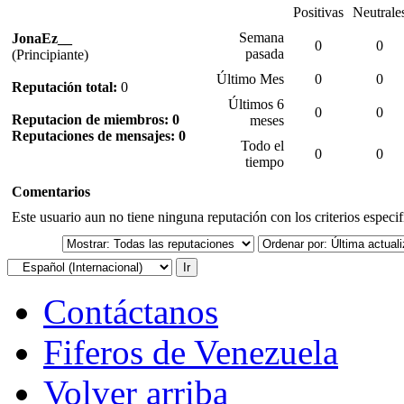
Positivas
Neutrale
Semana
JonaEz__
0
0
pasada
(Principiante)
Último Mes
0
0
Reputación total:
0
Últimos 6
0
0
Reputacion de miembros: 0
meses
Reputaciones de mensajes: 0
Todo el
0
0
tiempo
Comentarios
Este usuario aun no tiene ninguna reputación con los criterios especi
Contáctanos
Fiferos de Venezuela
Volver arriba