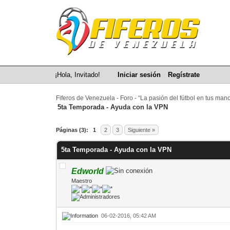
¡Hola, Invitado!
Iniciar sesión
Regístrate
Fiferos de Venezuela - Foro - “La pasión del fútbol en tus man
5ta Temporada - Ayuda con la VPN
0 voto(s) - 0 Media
1
2
3
4
5
Páginas (3):
1
2
3
Siguiente »
5ta Temporada - Ayuda con la VPN
Edworld
Maestro
06-02-2016, 05:42 AM