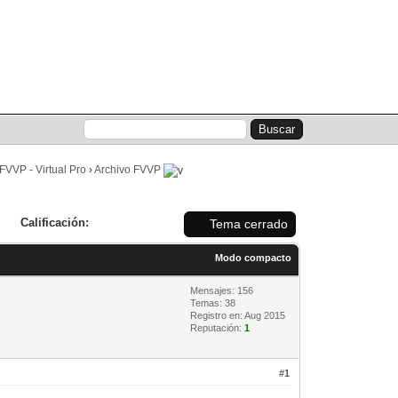
Lista de miembros
Calendario
Ayuda
FVVP - Virtual Pro
›
Archivo FVVP
Calificación:
Tema cerrado
Modo compacto
Mensajes: 156
Temas: 38
Registro en: Aug 2015
Reputación:
1
#1