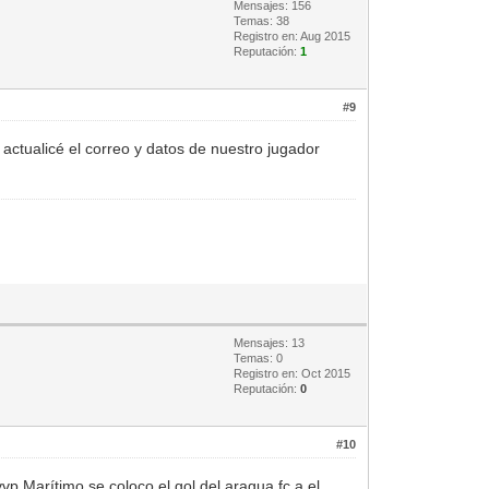
Mensajes: 156
Temas: 38
Registro en: Aug 2015
Reputación:
1
#9
actualicé el correo y datos de nuestro jugador
Mensajes: 13
Temas: 0
Registro en: Oct 2015
Reputación:
0
#10
vp Marítimo se coloco el gol del aragua fc a el