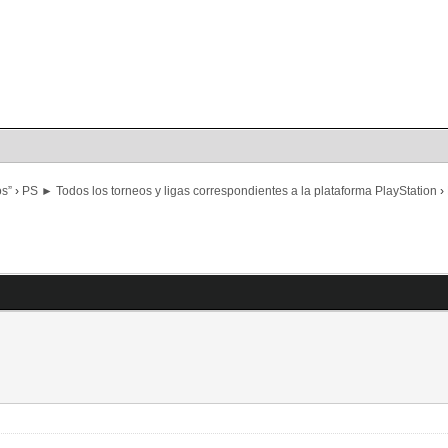
Portal
Búsqueda
os”
›
PS ► Todos los torneos y ligas correspondientes a la plataforma PlayStation
›