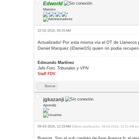
Edworld
Maestro
22-02-2016, 09:33 AM
Actualizado! Por esta misma vía el DT de Llaneros 
Daniel Marquez (iDaniel15) quien no podia recupera
Edmundo Martínez
Jefe Foro,
Tribunales y VPN
Staff FDV
Buscar
jgkazanji
Aprendiz
09-03-2016, 12:19 AM
(Última modificación: 09-03-2016, 12:21 AM p
Buenas, Soy el sub capitán de fvvp Aragua fc al mom