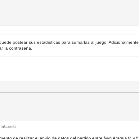
puede postear sus estadísticas para sumarlas al juego. Adicionalmente 
r la contraseña.
or
jgkazanji
.)
ento de realizar el envío de datos del partido entre fvvp Aragua fc y fv