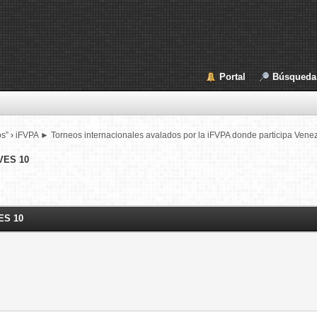
Portal
Búsqueda
os”
›
iFVPA ► Torneos internacionales avalados por la iFVPA donde participa Vene
VES 10
ES 10