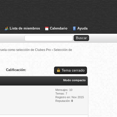
Lista de miembros
Calendario
Ayuda
zuela como selección de Clubes Pro
›
Selección de
Calificación:
Tema cerrado
Modo compacto
Mensajes: 10
Temas: 7
Registro en: Nov 2015
Reputación:
0