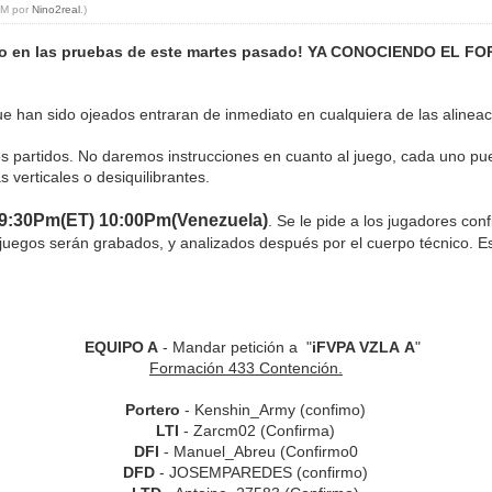
 PM por
Nino2real
.)
apoyo en las pruebas de este martes pasado! YA CONOCIENDO 
e han sido ojeados entraran de inmediato en cualquiera de las alineac
os partidos. No daremos instrucciones en cuanto al juego, cada uno pue
 verticales o desiquilibrantes.
 9:30Pm(ET) 10:00Pm(Venezuela)
. Se le pide a los jugadores co
juegos serán grabados, y analizados después por el cuerpo técnico. Es
EQUIPO A
- Mandar petición a "
iFVPA VZLA A
"
Formación 433 Contención.
Portero
- Kenshin_Army (confimo)
LTI
- Zarcm02
(Confirma)
DFI
- Manuel_Abreu (Confirmo0
DFD
- JOSEMPAREDES (confirmo)