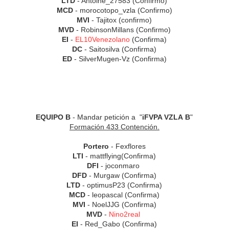
LTD
- Antoine_27583 (Confirmo)
MCD
- morocotopo_vzla (Confirmo)
MVI
- Tajitox (confirmo)
MVD
- RobinsonMillans (Confirmo)
EI
-
EL10Venezolano
(Confirma)
DC
- Saitosilva (Confirma)
ED
- SilverMugen-Vz (Confirma)
EQUIPO B
- Mandar petición a "
iFVPA VZLA B
"
Formación 433 Contención.
Portero
- Fexflores
LTI
- mattflying(Confirma)
DFI
- joconmaro
DFD
- Murgaw (Confirma)
LTD
- optimusP23 (Confirma)
MCD
- leopascal (Confirma)
MVI
- NoelJJG (Confirma)
MVD
-
Nino2real
EI
- Red_Gabo (Confirma)