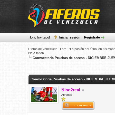
¡Hola, Invitado!
Iniciar sesión
Regístrate
Fiferos de Venezuela - Foro - “La pasión del fútbol en tus man
PlayStation
Convocatoria Pruebas de acceso - DICIEMBRE JUE
0 voto(s) - 0 Media
1
2
3
4
5
Convocatoria Pruebas de acceso - DICIEMBRE JUEV
Nino2real
Aprendiz