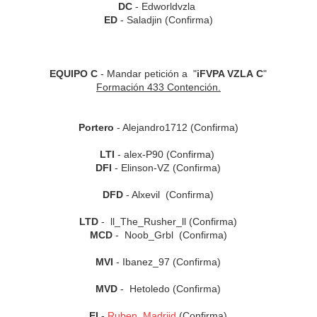
DC
- Edworldvzla
ED
- Saladjin (Confirma)
EQUIPO C
- Mandar petición a "
iFVPA VZLA C
"
Formación 433 Contención.
Portero
- Alejandro1712 (Confirma)
LTI
- alex-P90 (Confirma)
DFI
- Elinson-VZ (Confirma)
DFD
- Alxevil (Confirma)
LTD
- ll_The_Rusher_ll (Confirma)
MCD
- Noob_Grbl (Confirma)
MVI
- Ibanez_97 (Confirma)
MVD
-
Hetoledo
(Confirma)
EI
-
Ruben_Madriid
(Confirma)