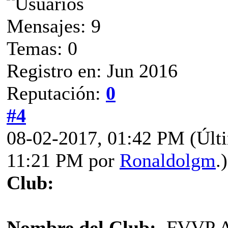
Mensajes: 9
Temas: 0
Registro en: Jun 2016
Reputación:
0
#4
08-02-2017, 01:42 PM
(Últ
11:21 PM por
Ronaldolgm
.)
Club:
Nombre del Club:
FVVP At