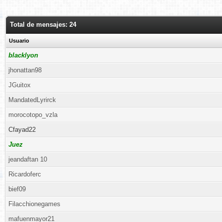
Total de mensajes: 24
Usuario
blacklyon
jhonattan98
JGuitox
MandatedLyrirck
morocotopo_vzla
Cfayad22
Juez
jeandaftan 10
Ricardoferc
bief09
Filacchionegames
mafuenmayor21