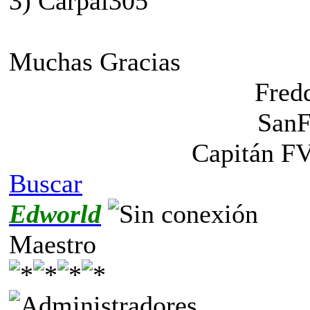
3) Carpal305
Muchas Gracias
Fred
SanF
Capitán F
Buscar
Edworld
Maestro