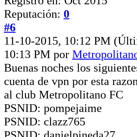
Registro en: Oct 2015
Reputación:
0
#6
11-10-2015, 10:12 PM
(Últ
10:13 PM por
Metropolita
Buenas noches los siguiente
cuenta de vpn por esta razo
al club Metropolitano FC
PSNID: pompejaime
PSNID: clazz765
PSNID: danielpineda27