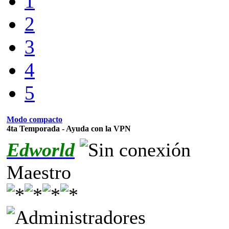
1
2
3
4
5
Modo compacto
4ta Temporada - Ayuda con la VPN
Edworld
Maestro