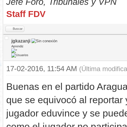
Jefe Foro,
Tribunales y VPN
Staff FDV
Buscar
jgkazanji
Aprendiz
17-02-2016, 11:54 AM
(Última modific
Buenas en el partido Aragua-
que se equivocó al reportar 
jugador eduvince y se puede
como el jugador no particip