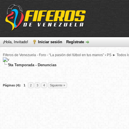
¡Hola, Invitado!
Iniciar sesión
Regístrate
Fiferos de Venezuela - Foro - “La pasión del fútbol en tus manos”
›
PS ► Todos lo
5ta Temporada - Denuncias
Páginas (4):
1
2
3
4
Siguiente »