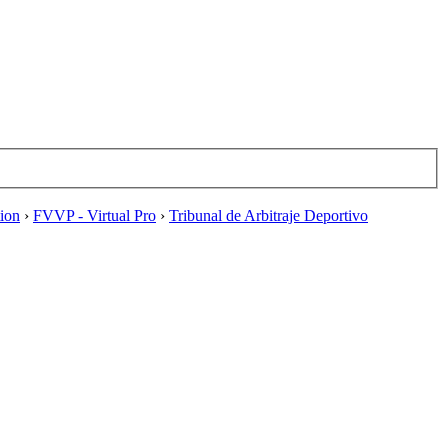
tion
›
FVVP - Virtual Pro
›
Tribunal de Arbitraje Deportivo