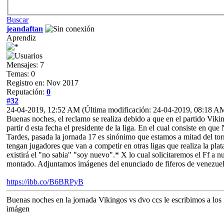
Buscar
jeandaftan
Aprendiz
Mensajes: 7
Temas: 0
Registro en: Nov 2017
Reputación:
0
#32
24-04-2019, 12:52 AM
(Última modificación: 24-04-2019, 08:18 A
Buenas noches, el reclamo se realiza debido a que en el partido Vik
partir d esta fecha el presidente de la liga. En el cual consiste
Tardes, pasada la jornada 17 es sinónimo que estamos a mitad del to
tengan jugadores que van a competir en otras ligas que realiza la 
existirá el "no sabia" "soy nuevo".* X lo cual solicitaremos el Ff a
montado. Adjuntamos imágenes del enunciado de fiferos de venezuel
https://ibb.co/B6BRPyB
Buenas noches en la jornada Vikingos vs dvo ccs le escribimos a los
imágen