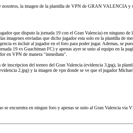
 de nosotros, la imagen de la plantilla de VPN de GRAN VALENCIA y su 
Jugador que disputo la jornada 19 con el Gran Valencia) en ninguno de lo
n las imagenes enviadas que dicho jugador esta solo en la plantilla de 
ncia es incluir al jugador en el foro para poder jugar. Ademas, se pue
nada 19 vs Guachiman FC) y apenas ayer se unio al equipo en la pagi
gador en VPN de manera "inmediata".
lla de inscripcion del torneo del Gran Valencia (evidencia 3.jpg), la pla
(evidencia 2.jpg) y la imagen de vpn donde se ve que el jugador Michae
no se encuentra en ningun foro y apenas se unio al Gran Valencia via V