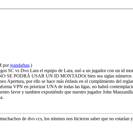
M por
jeandaftan
.)
ingos SC vs Dvo Lara el equipo de Lara, usó a un jugador con un id mo
 en que NO SE PODRÁ USAR UN ID MONTADO( bien sea siglas números al f
rneo Apertura, por ello se hace más énfasis en el cumplimiento del regl
plataforma VPN en priorizar UNA de todas las ligas, no habrá contempla
 nuestro favor y tambien exponiéndo que nuestro jugador John Manzanill
a.
 muchachos de dvo ccs, los mismos nos hicieron saber que no estarían 