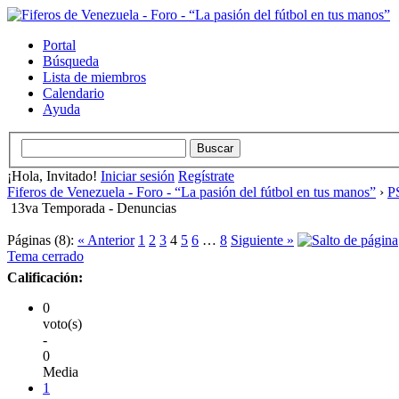
Portal
Búsqueda
Lista de miembros
Calendario
Ayuda
¡Hola, Invitado!
Iniciar sesión
Regístrate
Fiferos de Venezuela - Foro - “La pasión del fútbol en tus manos”
›
PS
13va Temporada - Denuncias
Páginas (8):
« Anterior
1
2
3
4
5
6
…
8
Siguiente »
Tema cerrado
Calificación:
0
voto(s)
-
0
Media
1