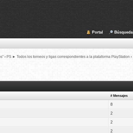
Portal
Búsqueda
os”
›
PS ► Todos los torneos y ligas correspondientes a la plataforma PlayStation
›
# Mensajes
8
2
2
2