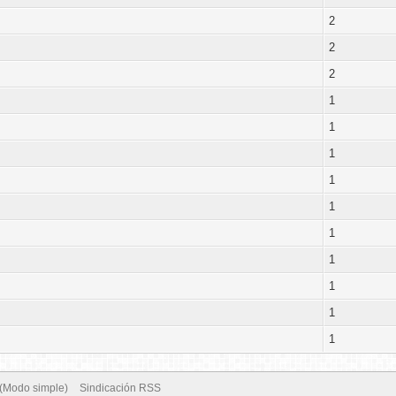
2
2
2
1
1
1
1
1
1
1
1
1
1
 (Modo simple)
Sindicación RSS