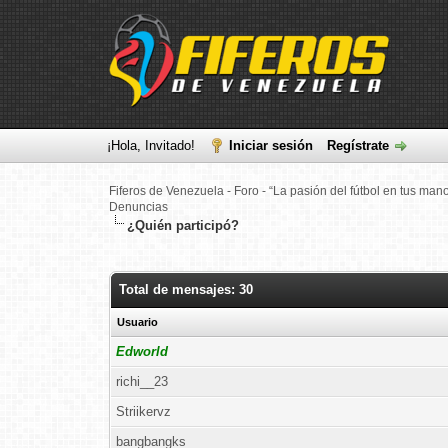
¡Hola, Invitado!
Iniciar sesión
Regístrate
Fiferos de Venezuela - Foro - “La pasión del fútbol en tus man
Denuncias
¿Quién participó?
Total de mensajes: 30
Usuario
Edworld
richi__23
Striikervz
bangbangks