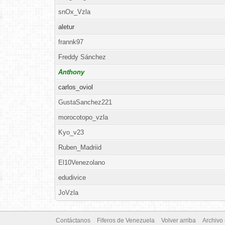
snOx_Vzla
aletur
frannk97
Freddy Sánchez
Anthony
carlos_oviol
GustaSanchez221
morocotopo_vzla
Kyo_v23
Ruben_Madriid
El10Venezolano
edudivice
JoVzla
Contáctanos
Fiferos de Venezuela
Volver arriba
Archivo