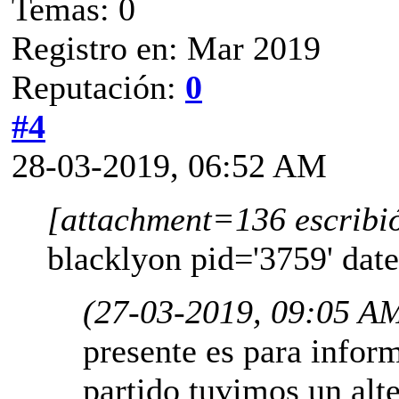
Temas: 0
Registro en: Mar 2019
Reputación:
0
#4
28-03-2019, 06:52 AM
[attachment=136 escribi
blacklyon pid='3759' dat
(27-03-2019, 09:05 A
presente es para infor
partido tuvimos un alt