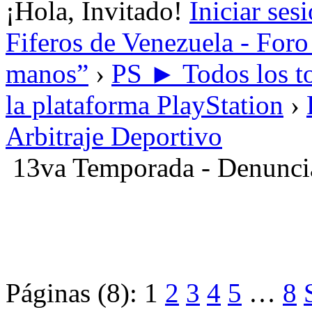
¡Hola, Invitado!
Iniciar ses
Fiferos de Venezuela - Foro 
manos”
›
PS ► Todos los to
la plataforma PlayStation
›
Arbitraje Deportivo
13va Temporada - Denunci
Páginas (8):
1
2
3
4
5
…
8